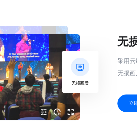
无
采用云
无损画
立